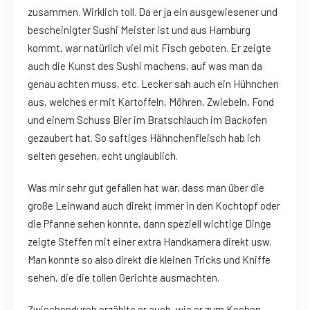
zusammen. Wirklich toll. Da er ja ein ausgewiesener und
bescheinigter Sushi Meister ist und aus Hamburg
kommt, war natürlich viel mit Fisch geboten. Er zeigte
auch die Kunst des Sushi machens, auf was man da
genau achten muss, etc. Lecker sah auch ein Hühnchen
aus, welches er mit Kartoffeln, Möhren, Zwiebeln, Fond
und einem Schuss Bier im Bratschlauch im Backofen
gezaubert hat. So saftiges Hähnchenfleisch hab ich
selten gesehen, echt unglaublich.
Was mir sehr gut gefallen hat war, dass man über die
große Leinwand auch direkt immer in den Kochtopf oder
die Pfanne sehen konnte, dann speziell wichtige Dinge
zeigte Steffen mit einer extra Handkamera direkt usw.
Man konnte so also direkt die kleinen Tricks und Kniffe
sehen, die die tollen Gerichte ausmachten.
Zwischendurch erzählte er auch, wie er zum Kochen