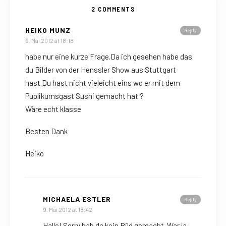
2 COMMENTS
HEIKO MUNZ
Reply
9. Mai 2012 at 18:18
habe nur eine kurze Frage.Da ich gesehen habe das
du Bilder von der Henssler Show aus Stuttgart
hast.Du hast nicht vieleicht eins wo er mit dem
Puplikumsgast Sushi gemacht hat ?
Wäre echt klasse
Besten Dank
Heiko
MICHAELA ESTLER
Reply
9. Mai 2012 at 18:42
Hallo! Sorry hab da kein Bild gemacht. War ja