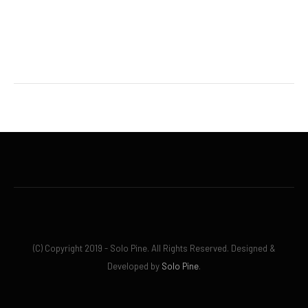
(C) Copyright 2019 - Solo Pine. All Rights Reserved. Designed &
Developed by
Solo Pine
.