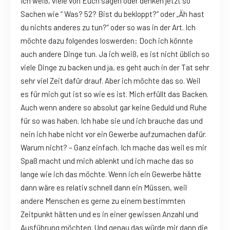
Ich weiß, viele von Euch sagen oder denken jetzt so
Sachen wie “ Was? 52? Bist du bekloppt?“ oder „Äh hast
du nichts anderes zu tun?“ oder so was in der Art. Ich
möchte dazu folgendes loswerden: Doch ich könnte
auch andere Dinge tun. Ja ich weiß, es ist nicht üblich so
viele Dinge zu backen und ja, es geht auch in der Tat sehr
sehr viel Zeit dafür drauf. Aber ich möchte das so. Weil
es für mich gut ist so wie es ist. Mich erfüllt das Backen.
Auch wenn andere so absolut gar keine Geduld und Ruhe
für so was haben. Ich habe sie und ich brauche das und
nein ich habe nicht vor ein Gewerbe aufzumachen dafür.
Warum nicht? – Ganz einfach. Ich mache das weil es mir
Spaß macht und mich ablenkt und ich mache das so
lange wie ich das möchte. Wenn ich ein Gewerbe hätte
dann wäre es relativ schnell dann ein Müssen, weil
andere Menschen es gerne zu einem bestimmten
Zeitpunkt hätten und es in einer gewissen Anzahl und
Ausführung möchten. Und genau das würde mir dann die