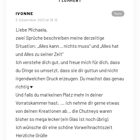
1 COMMENT
IVONNE
Reply
3. Dezember 2021 at 18:13
Liebe Michaela,
zwei Sprüche beschreiben meine derzeitige
Situation: „Alles kann… nichts muss“ und „Alles hat
und Alles zu seiner Zeit“
Ich verstehe dich gut, und freue mich für dich, dass
du Dinge so umsetzt, dass sie dir guttun und nicht
irgendwelchen Druck erzeugen. Du machst das genau
richtig ♥
Und falls du mal keinen Platz mehr in deiner
Vorratskammer hast, …. ich nehme dir gerne etwas
von deinen Kreationen ab… die Chutneys waren
bisher so mega lecker (ein Glas ist noch übrig).
Ich wünsche dir eine schöne Vorweihnachtszeit
Herzliche Grüße