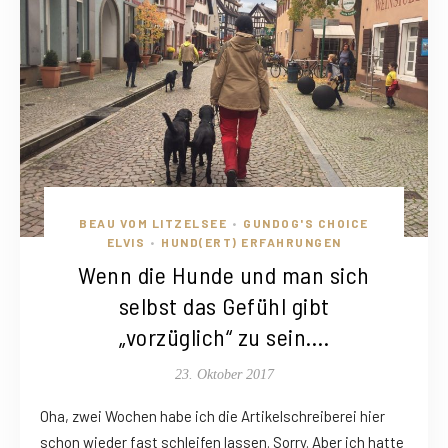
BEAU VOM LITZELSEE
GUNDOG'S CHOICE
•
ELVIS
HUND(ERT) ERFAHRUNGEN
•
Wenn die Hunde und man sich
selbst das Gefühl gibt
„vorzüglich“ zu sein….
23. Oktober 2017
Oha, zwei Wochen habe ich die Artikelschreiberei hier
schon wieder fast schleifen lassen. Sorry. Aber ich hatte