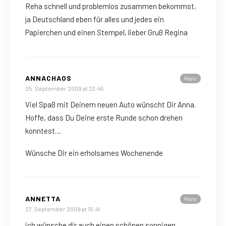
Reha schnell und problemlos zusammen bekommst,
ja Deutschland eben für alles und jedes ein
Papierchen und einen Stempel, lieber Gruß Regina
ANNACHAOS
Reply
25. September 2009 at 23:45
Viel Spaß mit Deinem neuen Auto wünscht Dir Anna.
Hoffe, dass Du Deine erste Runde schon drehen
konntest…
Wünsche Dir ein erholsames Wochenende
ANNETTA
Reply
27. September 2009 at 15:41
ich wünsche dir auch einen schönen sonnigen