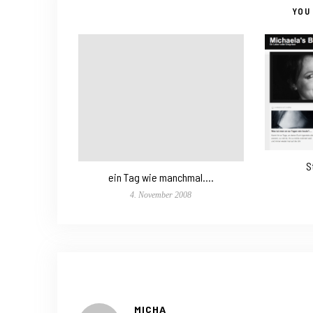
YOU 
S
ein Tag wie manchmal….
4. November 2008
MICHA