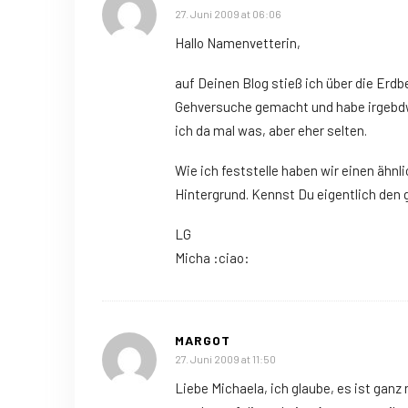
27. Juni 2009 at 06:06
Hallo Namenvetterin,
auf Deinen Blog stieß ich über die Erd
Gehversuche gemacht und habe irgebdwa
ich da mal was, aber eher selten.
Wie ich feststelle haben wir einen ähn
Hintergrund. Kennst Du eigentlich den
LG
Micha :ciao:
MARGOT
27. Juni 2009 at 11:50
Liebe Michaela, ich glaube, es ist gan