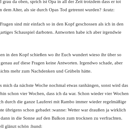
rau da oben, sprich ist Opa in all der Zeit trotzdem dass er tot
n dem Alter, als sie durch Opas Tod getrennt wurden? :kratz:
se Fragen sind mir einfach so in den Kopf geschossen als ich in den
artiges Schauspiel darboten. Antworten habe ich aber irgendwie
gen in den Kopf schießen wo ihr Euch wundert wieso ihr über so
enau auf diese Fragen keine Antworten. Irgendwo schade, aber
t nichts mehr zum Nachdenken und Grübeln hätte.
uss mich da nächste Woche nochmal etwas ranhängen, sonst wird das
hin schon vier Wochen, dass ich da war. Schon wieder vier Wochen
ich durch die ganze Lauferei mit Rambo immer wieder regelmäßige
e übrigens schon gebadet :wanne: Wetter war draußen ja wirklich
 dann in die Sonne auf den Balkon zum trocknen zu verfrachten.
ell glänzt schön :hund: