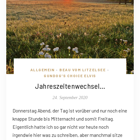
ALLGEMEIN
BEAU VOM LITZELSEE
•
•
GUNDOG'S CHOICE ELVIS
Jahreszeitenwechsel…
24. September 2020
Donnerstag Abend, der Tag ist vorüber und nur noch eine
knappe Stunde bis Mitternacht und somit Freitag.
Eigentlich hatte ich so gar nicht vor heute noch
irgendwie hier was zu schreiben, aber manchmal sitze