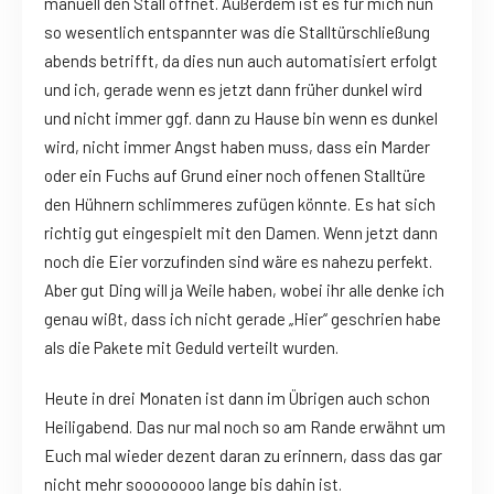
manuell den Stall öffnet. Außerdem ist es für mich nun
so wesentlich entspannter was die Stalltürschließung
abends betrifft, da dies nun auch automatisiert erfolgt
und ich, gerade wenn es jetzt dann früher dunkel wird
und nicht immer ggf. dann zu Hause bin wenn es dunkel
wird, nicht immer Angst haben muss, dass ein Marder
oder ein Fuchs auf Grund einer noch offenen Stalltüre
den Hühnern schlimmeres zufügen könnte. Es hat sich
richtig gut eingespielt mit den Damen. Wenn jetzt dann
noch die Eier vorzufinden sind wäre es nahezu perfekt.
Aber gut Ding will ja Weile haben, wobei ihr alle denke ich
genau wißt, dass ich nicht gerade „Hier“ geschrien habe
als die Pakete mit Geduld verteilt wurden.
Heute in drei Monaten ist dann im Übrigen auch schon
Heiligabend. Das nur mal noch so am Rande erwähnt um
Euch mal wieder dezent daran zu erinnern, dass das gar
nicht mehr soooooooo lange bis dahin ist.