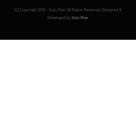
(C) Copyright 2019 - Solo Pine. All Rights Reserved. Designed &
Developed by
Solo Pine
.