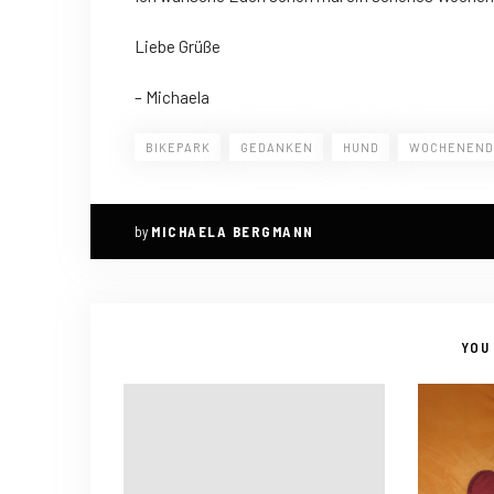
Liebe Grüße
– Michaela
BIKEPARK
GEDANKEN
HUND
WOCHENEND
by
MICHAELA BERGMANN
YOU 