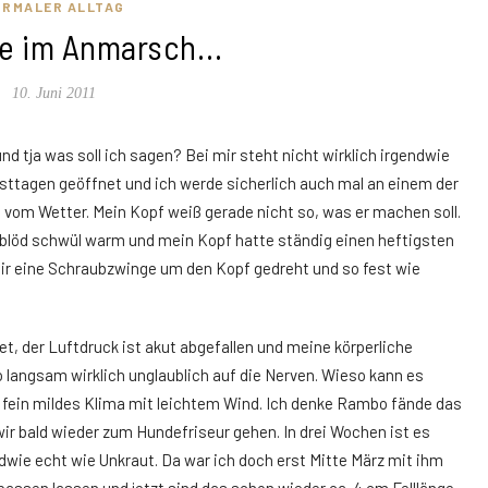
ORMALER ALLTAG
ge im Anmarsch…
10. Juni 2011
 tja was soll ich sagen? Bei mir steht nicht wirklich irgendwie
ngsttagen geöffnet und ich werde sicherlich auch mal an einem der
 vom Wetter. Mein Kopf weiß gerade nicht so, was er machen soll.
ig blöd schwül warm und mein Kopf hatte ständig einen heftigsten
 mir eine Schraubzwinge um den Kopf gedreht und so fest wie
t, der Luftdruck ist akut abgefallen und meine körperliche
o langsam wirklich unglaublich auf die Nerven. Wieso kann es
 fein mildes Klima mit leichtem Wind. Ich denke Rambo fände das
 wir bald wieder zum Hundefriseur gehen. In drei Wochen ist es
dwie echt wie Unkraut. Da war ich doch erst Mitte März mit ihm