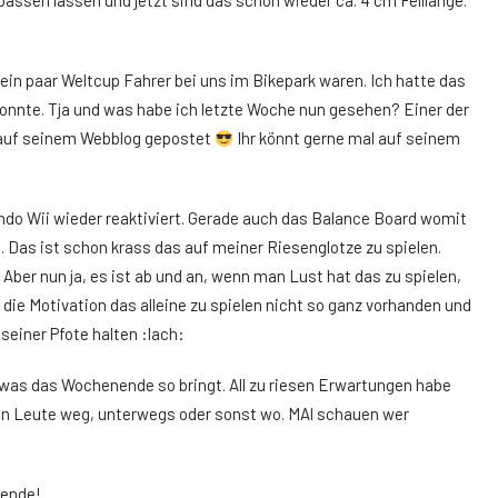
assen lassen und jetzt sind das schon wieder ca. 4 cm Felllänge.
ein paar Weltcup Fahrer bei uns im Bikepark waren. Ich hatte das
konnte. Tja und was habe ich letzte Woche nun gesehen? Einer der
h auf seinem Webblog gepostet
Ihr könnt gerne mal auf seinem
do Wii wieder reaktiviert. Gerade auch das Balance Board womit
Das ist schon krass das auf meiner Riesenglotze zu spielen.
Aber nun ja, es ist ab und an, wenn man Lust hat das zu spielen,
die Motivation das alleine zu spielen nicht so ganz vorhanden und
seiner Pfote halten :lach:
 was das Wochenende so bringt. All zu riesen Erwartungen habe
sten Leute weg, unterwegs oder sonst wo. MAl schauen wer
nende!