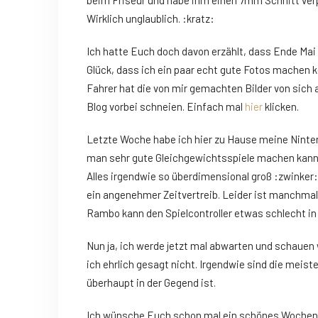
beim Friseur und habe ihm einen 7mm Schnitt verp
Wirklich unglaublich. :kratz:
Ich hatte Euch doch davon erzählt, dass Ende Mai 
Glück, dass ich ein paar echt gute Fotos machen 
Fahrer hat die von mir gemachten Bilder von sic
Blog vorbei schneien. Einfach mal
hier
klicken.
Letzte Woche habe ich hier zu Hause meine Ninten
man sehr gute Gleichgewichtsspiele machen kann. 
Alles irgendwie so überdimensional groß :zwinker: 
ein angenehmer Zeitvertreib. Leider ist manchmal 
Rambo kann den Spielcontroller etwas schlecht in 
Nun ja, ich werde jetzt mal abwarten und schauen
ich ehrlich gesagt nicht. Irgendwie sind die mei
überhaupt in der Gegend ist.
Ich wünsche Euch schon mal ein schönes Woche