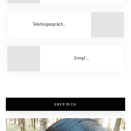
Telefongespräch…
Grmpf….
ÜBER MICH