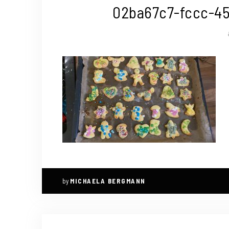
02ba67c7-fccc-45
by
MICHAELA BERGMANN